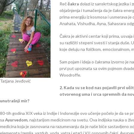
Reč
čakra
dolazi iz sanskrtskog jezika i 
objašnjenja i tumačenja da je čakra energ
prima energiju iz kosmosa i usmerava je 
Anahata, Vishudha, Ayna, Sahasrara odg
Čakra je aktivni centar koji prima, usvaj
su različiti stepeni svesti i stanja duš
koje deluju na fizičkom, emocionalnom,
Sam pojam i ideja o čakrama izvorno je nas
prvi put upoznata sa ovim pojmom dvadese
Woodroffe.
Tatjana Jevđović
2. Kada su se kod nas pojavili prvi uči
otvorenog uma i srca spremnih da nov
unutrašnji mir?
80-tih godina XIX veka iz Indije i Indonezije ovo učenje počelo je da se 
sa
Ayurvedom
, najstarijom medicinom na svetu. Ova indijska nauka o živ
medicina koja je zasnovana na razumevanju da je naše biće sastavljeno o
elemenata (zemlja, vazduh, voda, vatra i etar) i VII osnovnih čakri. Ayurv