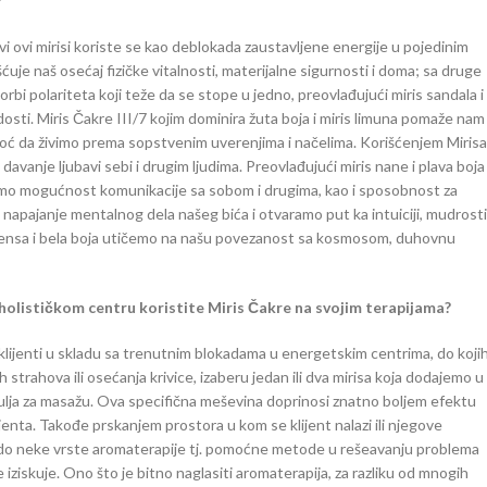
?
vi ovi mirisi koriste se kao deblokada zaustavljene energije u pojedinim
uje naš osećaj fizičke vitalnosti, materijalne sigurnosti i doma; sa druge
bi polariteta koji teže da se stope u jedno, preovlađujući miris sandala i
adosti. Miris Čakre III/7 kojim dominira žuta boja i miris limuna pomaže nam
oć da živimo prema sopstvenim uverenjima i načelima. Korišćenjem Mirisa
avanje ljubavi sebi i drugim ljudima. Preovlađujući miris nane i plava boja
ramo mogućnost komunikacije sa sobom i drugima, kao i sposobnost za
napajanje mentalnog dela našeg bića i otvaramo put ka intuiciji, mudrosti
 insensa i bela boja utičemo na našu povezanost sa kosmosom, duhovnu
holističkom centru koristite Miris Čakre na svojim terapijama?
klijenti u skladu sa trenutnim blokadama u energetskim centrima, do koji
 strahova ili osećanja krivice, izaberu jedan ili dva mirisa koja dodajemo u
lja za masažu. Ova specifična meševina doprinosi znatno boljem efektu
jenta. Takođe prskanjem prostora u kom se klijent nalazi ili njegove
do neke vrste aromaterapije tj. pomoćne metode u rešeavanju problema
iziskuje. Ono što je bitno naglasiti aromaterapija, za razliku od mnogih