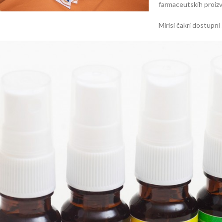
farmaceutskih proizvo
Mirisi čakri dostupn