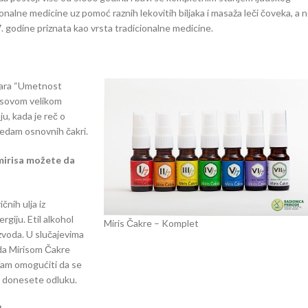
onalne medicine uz pomoć raznih lekovitih biljaka i masaža leči čoveka, a 
. godine priznata kao vrsta tradicionalne medicine.
nara “Umetnost
risovom velikom
u, kada je reč o
sedam osnovnih čakri.
 mirisa možete da
čnih ulja iz
giju. Etil alkohol
Miris Čakre – Komplet
izvoda. U slučajevima
e da Mirisom Čakre
 Vam omogućiti da se
o donesete odluku.