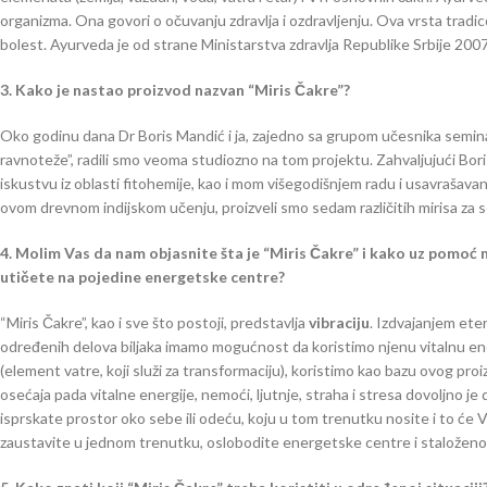
organizma. Ona govori o očuvanju zdravlja i ozdravljenju. Ova vrsta tradic
bolest. Ayurveda je od strane Ministarstva zdravlja Republike Srbije 2007
3. Kako je nastao proizvod nazvan “Miris Čakre”?
Oko godinu dana Dr Boris Mandić i ja, zajedno sa grupom učesnika semi
ravnoteže”, radili smo veoma studiozno na tom projektu. Zahvaljujući Bo
iskustvu iz oblasti fitohemije, kao i mom višegodišnjem radu i usavrašavanj
ovom drevnom indijskom učenju, proizveli smo sedam različitih mirisa za 
4. Molim Vas da nam objasnite šta je “Miris Čakre” i kako uz pomoć
utičete na pojedine energetske centre?
“Miris Čakre”, kao i sve što postoji, predstavlja
vibraciju
. Izdvajanjem eteri
određenih delova biljaka imamo mogućnost da koristimo njenu vitalnu ener
(element vatre, koji služi za transformaciju), koristimo kao bazu ovog pro
osećaja pada vitalne energije, nemoći, ljutnje, straha i stresa dovoljno j
isprskate prostor oko sebe ili odeću, koju u tom trenutku nosite i to će
zaustavite u jednom trenutku, oslobodite energetske centre i staložen