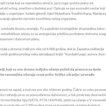
znači točak koji se neprekidno okreće, pa iz toga i potiče jedno od
etski vrtlog, smešten u ljudskoj auri. Opisuje se kao posredni centar koji
dalje u organizam. Sedam glavnih čakri Muladhara, Svadhisthana, Manipura
ovaraju glavnim nervnim čvorištima nešeg organizma.
a i oslobađa životnu energiju. Po pojedinim istočnjačkim shvatanjima čakre
e. U metafizičkom smislu to su energetska središta profinjene duhovne snag
 misaonom i duhovnom planu.
tala u drevnoj Indiji pre više od 4.000 godina, dok je Zapadna civilizacija
tih godina prošlog veka zahvaljujući knjizi “Kundalini joga”, autora Jhon
telji, koji su ovo drevno indijsko učenje počeli da prenose na ljude
im saznanjima očuvaju svoje psiho-fizičko zdravlje i pronađu
prenosi na zapad, a kod nas pre oko trideset godina. Čakre su usko poveza
otu i zdravlju prvo se prenosila kroz duhovnost, a tek posle kao Ayurveds
d tri morfološka tipa (VATA, PITA i KAPHA), zatim na učenju o V osnovnih
eda postoji više od 5.000 godina i bavi se kompletnim stanjem ljudskog