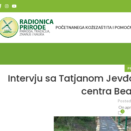
POČETNA
NEGA KOŽE
ZAŠTITA I POMOĆ
P
Intervju sa Tatjanom Jevđ
centra Bea
Posted
On apr
1