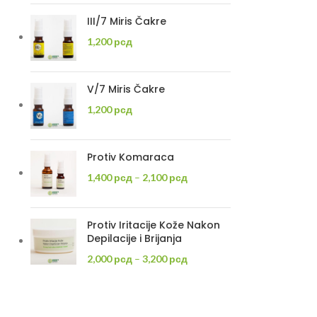
III/7 Miris Čakre
1,200
рсд
V/7 Miris Čakre
1,200
рсд
Protiv Komaraca
1,400
рсд
–
2,100
рсд
Protiv Iritacije Kože Nakon
Depilacije i Brijanja
2,000
рсд
–
3,200
рсд