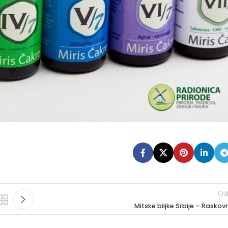
Old
Mitske biljke Srbije – Raskov