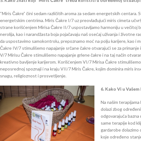
5. Kako znati koji “Miris Čakre” treba koristiti u određenoj situaciji
“Miris Čakre” čini sedam različitih aroma za sedam energetskih centara. S
energetskim centrima. Miris Čakre I/7 uz preovlađujući miris cimeta učvršć
strane korišćenjem Mirisa Čakre II/7 uspostavljamo harmoniju u večitoj bor
nerolija, kao i narandžasta boja pojačavaju naš osećaj uživanja i životne r
da uspostavimo samokontrolu, prepoznamo moć na polju karijere, kao i m
Čakre IV/7 stimulišemo napajanje srčane čakre otvarajući se za primanje i d
V/7 Mirisu Čakre stimulišemo napajanje grlene čakre i na taj način otva
kreativno bavljenje karijerom. Korišćenjem VI/7 Mirisa Čakre stimulišemo 
neposrednoj spoznaji i na kraju VII/7 Miris Čakre, kojim dominira miris
snagu, religioznost i prosvetljenje.
6. Kako Vi u Vašem 
Na našim terapijama 
dolazi zbog određenih
odgovarajuća bazna u
same terapije kod kli
gardarobe dolazimo 
koje određeno stanje 