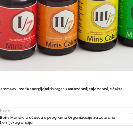
aroma
ayurveda
energija
miris
organizam
ozdravljenje
zdravlje
čakre
Newer
Boris Mandić o učešću u programu Organizacije za zabranu
hemijskog oružja