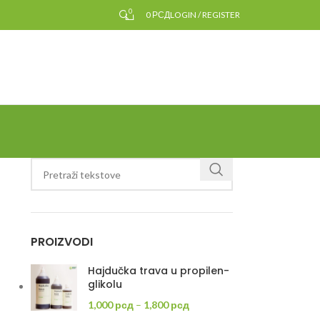
0
0
РСД
LOGIN / REGISTER
PROIZVODI
Hajdučka trava u propilen-
glikolu
1,000
рсд
–
1,800
рсд