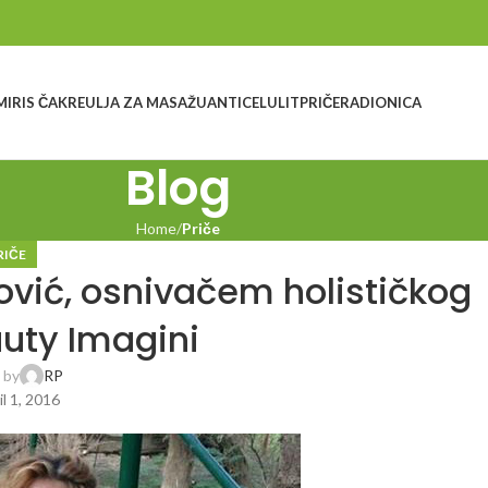
MIRIS ČAKRE
ULJA ZA MASAŽU
ANTICELULIT
PRIČE
RADIONICA
Blog
Home
Priče
RIČE
ović, osnivačem holističkog
uty Imagini
 by
RP
il 1, 2016