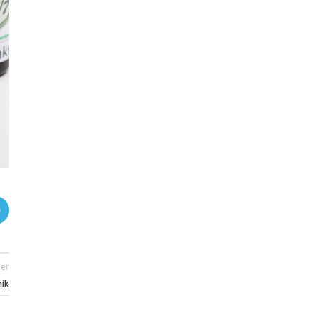
er
nik