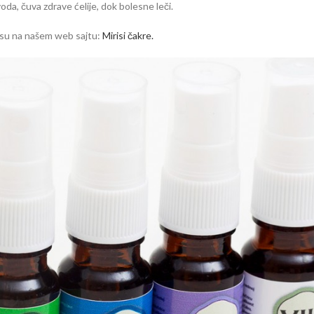
da, čuva zdrave ćelije, dok bolesne leči.
i su na našem web sajtu:
Mirisi čakre.