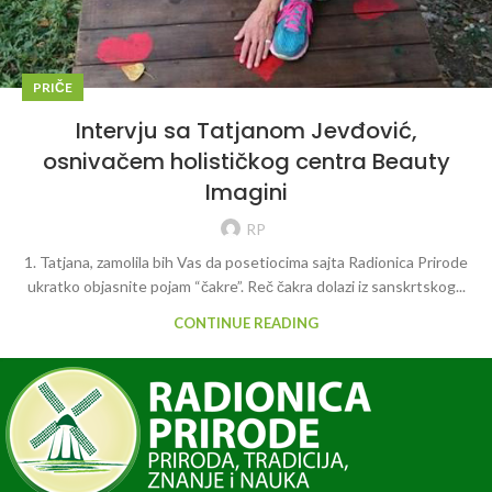
PRIČE
Intervju sa Tatjanom Jevđović,
osnivačem holističkog centra Beauty
Imagini
RP
1. Tatjana, zamolila bih Vas da posetiocima sajta Radionica Prirode
ukratko objasnite pojam “čakre”. Reč čakra dolazi iz sanskrtskog...
CONTINUE READING