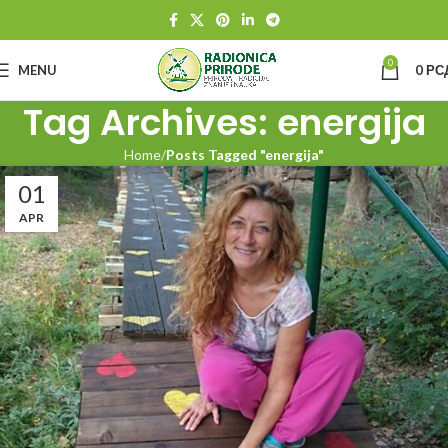
0
MENU
0
РС
Tag Archives: energija
Home
Posts Tagged "energija"
01
APR