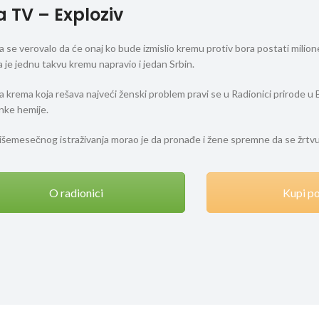
a TV – Exploziv
 se verovalo da će onaj ko bude izmislio kremu protiv bora postati milion
a je jednu takvu kremu napravio i jedan Srbin.
 krema koja rešava najveći ženski problem pravi se u Radionici prirode u B
nke hemije.
išemesečnog istraživanja morao je da pronađe i žene spremne da se žrtvu
O radionici
Kupi p