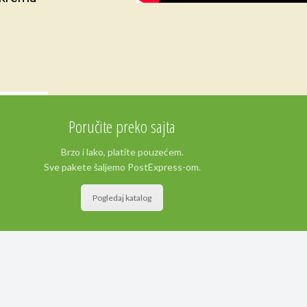
Poručite preko sajta
Brzo i lako, platite pouzećem.
Sve pakete šaljemo PostExpress-om.
Pogledaj katalog