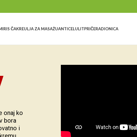
MIRIS ČAKRE
ULJA ZA MASAŽU
ANTICELULIT
PRIČE
RADIONICA
V
 onaj ko 
v bora 
vatno i 
 kremu 