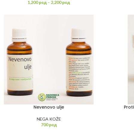
1,200
рсд
–
2,200
рсд
Nevenovo ulje
Proti
NEGA KOŽE
700
рсд