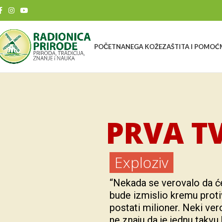
POČETNA
NEGA KOŽE
ZAŠTITA I POMOĆ
PRVA T
Exploziv
“Nekada se verovalo da će
bude izmislio kremu proti
postati milioner. Neki vero
ne znaju da je jednu takvu