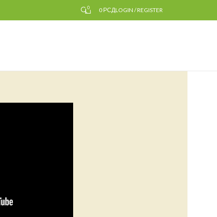
0
0
РСД
LOGIN / REGISTER