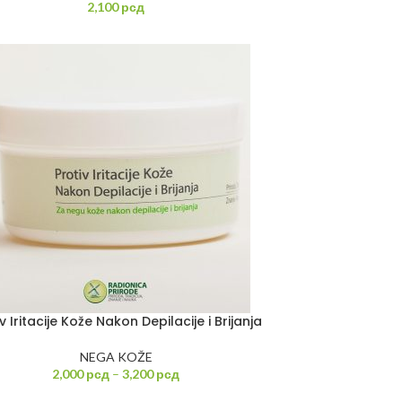
2,100
рсд
v Iritacije Kože Nakon Depilacije i Brijanja
NEGA KOŽE
2,000
рсд
–
3,200
рсд