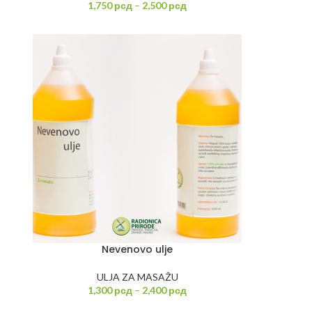
1,750
рсд
–
2,500
рсд
Nevenovo ulje
ULJA ZA MASAŽU
1,300
рсд
–
2,400
рсд