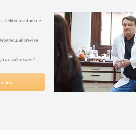
er. Neki verovatno i ne
eogradu, ali pravi se
ju u naučne svrhe.“
omadu