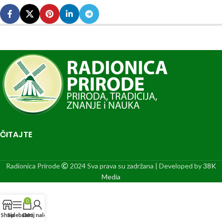
ČITAJTE
Radionica Prirode
2024 Sva prava su zadržana | Developed by
38K
Media
0
Shop
Sidebar
Cart
Moj nalog