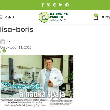
0
MENU
0
РС
lisa-boris
RP
On oktobar 11, 2015
0