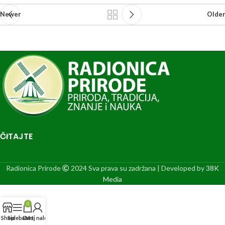
Newer
Older
ČITAJTE
Radionica Prirode
2024 Sva prava su zadržana | Developed by
38K
Media
0
Shop
Sidebar
Cart
Moj nalog