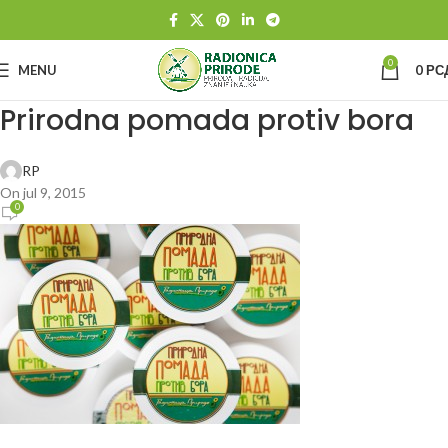
0
MENU
0
РС
Prirodna pomada protiv bora
RP
On jul 9, 2015
0