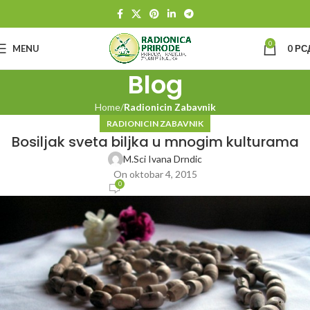
0
MENU
0
РС
Blog
Home
Radionicin Zabavnik
RADIONICIN ZABAVNIK
Bosiljak sveta biljka u mnogim kulturama
M.Sci Ivana Drndic
On oktobar 4, 2015
0