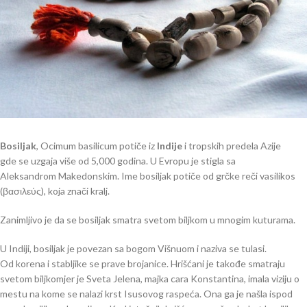
Bosiljak
, Ocimum basilicum potiče iz
Indije
i tropskih predela Azije
gde se uzgaja više od 5,000 godina. U Evropu je stigla sa
Aleksandrom Makedonskim. Ime bosiljak potiče od grčke reči vasilikos
(βασιλεύς), koja znači kralj.
Zanimljivo je da se bosiljak smatra svetom biljkom u mnogim kuturama.
U Indiji, bosiljak je povezan sa bogom Višnuom i naziva se tulasi.
Od korena i stabljike se prave brojanice. Hrišćani je takođe smatraju
svetom biljkomjer je Sveta Jelena, majka cara Konstantina, imala viziju o
mestu na kome se nalazi krst Isusovog raspeća. Ona ga je našla ispod