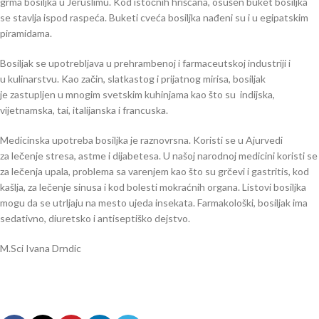
grma bosiljka u Jeruslimu. Kod istočnih hrišćana, osušen buket bosiljka
se stavlja ispod raspeća. Buketi cveća bosiljka nađeni su i u egipatskim
piramidama.
Bosiljak se upotrebljava u prehrambenoj i farmaceutskoj industriji i
u kulinarstvu. Kao začin, slatkastog i prijatnog mirisa, bosiljak
je zastupljen u mnogim svetskim kuhinjama kao što su indijska,
vijetnamska, tai, italijanska i francuska.
Medicinska upotreba bosiljka je raznovrsna. Koristi se u Ajurvedi
za lečenje stresa, astme i dijabetesa. U našoj narodnoj medicini koristi se
za lečenja upala, problema sa varenjem kao što su grčevi i gastritis, kod
kašlja, za lečenje sinusa i kod bolesti mokraćnih organa. Listovi bosiljka
mogu da se utrljaju na mesto ujeda insekata. Farmakološki, bosiljak ima
sedativno, diuretsko i antiseptiško dejstvo.
M.Sci Ivana Drndic